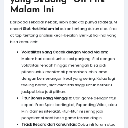
yang Sedang "On Fire"
Malam Ini
Daripada sekadar nebak, lebih baik kita punya strategi. M
encari
Slot Hoki Malam Ini
bukan tentang dukun atau firas
at, tapi tentang analisis kecil-kecilan. Berikut hal-hal yang
bisa kamu cek:
Volatilitas yang Cocok dengan Mood Malam:
Malam hari cocok untuk sesi panjang. Slot dengan
volatilitas rendah hingga menengah bisa jadi
pilihan untuk menikmati permainan lebih lama
dengan kemenangan kecil yang sering. Kalau lagi
feeling berani, slot volatilitas tinggi untuk berburu
jackpot bisa jadi pilihan.
Fitur Bonus yang Menggila:
Cari game dengan fitur
seperti Free Spins bertingkat, Expanding Wilds, atau
Mini Games interaktif. Fitur-fitur ini sering jadi
penyelamat saat base game terasa dingin.
Track Record dari Komunitas:
Coba inti forum atau