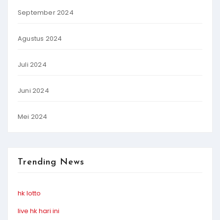
September 2024
Agustus 2024
Juli 2024
Juni 2024
Mei 2024
Trending News
hk lotto
live hk hari ini