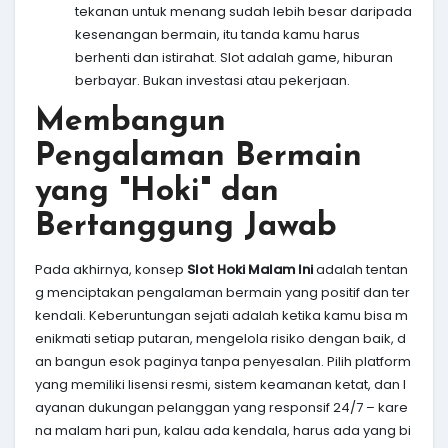
tekanan untuk menang sudah lebih besar daripada
kesenangan bermain, itu tanda kamu harus
berhenti dan istirahat. Slot adalah game, hiburan
berbayar. Bukan investasi atau pekerjaan.
Membangun
Pengalaman Bermain
yang "Hoki" dan
Bertanggung Jawab
Pada akhirnya, konsep
Slot Hoki Malam Ini
adalah tentan
g menciptakan pengalaman bermain yang positif dan ter
kendali. Keberuntungan sejati adalah ketika kamu bisa m
enikmati setiap putaran, mengelola risiko dengan baik, d
an bangun esok paginya tanpa penyesalan. Pilih platform
yang memiliki lisensi resmi, sistem keamanan ketat, dan l
ayanan dukungan pelanggan yang responsif 24/7 – kare
na malam hari pun, kalau ada kendala, harus ada yang bi