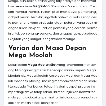
Ketiga, pilih kasino online yang terpercaya dan menawar
kan permainan
Mega Moolah
asli dari Microgaming. Pasti
kan mereka memiliki rekam jejak membayar pemenang j
ackpot besar. Terakhir, ingatlah bahwa di balik setiap ceri
ta pemenang yang viral, ada jutaan putaran yang tidak m
enghasilkan jackpot. Jadilah pemain yang cerdas: berma
in untuk bersenang-senang, dan anggap jackpot sebaga
i kejutan yang sangat-sangat tidak terduga.
Varian dan Masa Depan
Mega Moolah
Kesuksesan
Mega Moolah Slot
yang fenomenal mendor
ong Microgaming merilis beberapa varian, seperti Mega
Moolah Isis, Mega Moolah Absolootly Mad, dan Mega Moo
lah Goddess. Masing-masing membawa tema dan sediki
t twist pada fitur bonus, tetapi inti dari jackpot progresif e
mpat tingkatnya tetap sama. Ini menunjukkan bahwa for
mula yang diciptakan permainan ini dianggap sangat suk
ses dan masih dicari oleh pasar.