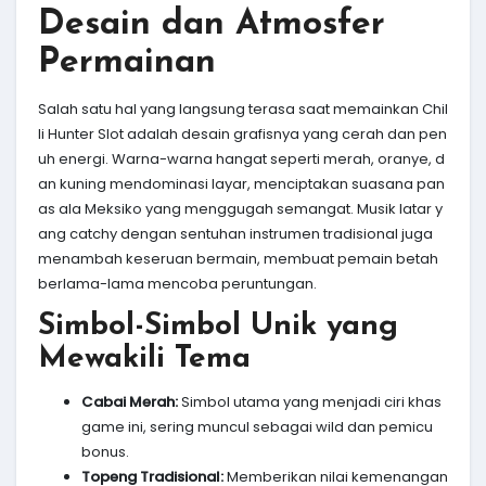
Desain dan Atmosfer
Permainan
Salah satu hal yang langsung terasa saat memainkan Chil
li Hunter Slot adalah desain grafisnya yang cerah dan pen
uh energi. Warna-warna hangat seperti merah, oranye, d
an kuning mendominasi layar, menciptakan suasana pan
as ala Meksiko yang menggugah semangat. Musik latar y
ang catchy dengan sentuhan instrumen tradisional juga
menambah keseruan bermain, membuat pemain betah
berlama-lama mencoba peruntungan.
Simbol-Simbol Unik yang
Mewakili Tema
Cabai Merah:
Simbol utama yang menjadi ciri khas
game ini, sering muncul sebagai wild dan pemicu
bonus.
Topeng Tradisional:
Memberikan nilai kemenangan