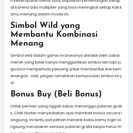
h kesempatan besar buat dapatkan kemenangan berlip
at karena ada multiplier yang bisa meningkat setiap kali k
amu menang dalam mode ini.
Simbol Wild yang
Membantu Kombinasi
Menang
Simbol wild dalam game ini biasanya diwakili oleh cabai
merah yang tidak hanya menggantikan simbol lain tapi ju
ga bisa memperluas peluang untuk membentuk line kem
enangan. Jadi, jangan remehkan kemunculan simbol ini y
a!
Bonus Buy (Beli Bonus)
Untuk pemain yang nggak sabar menunggu putaran grati
s, Chilli Hunter menyediakan opsi membeli bonus secara l
angsung. Ini tentu jadi pilihan menarik kalau kamu ingin la
ngsung merasakan sensasi putaran gratis tanpa harus m