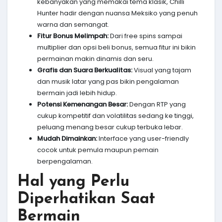
kebanyakan yang memakai tema klasik, Chilli
Hunter hadir dengan nuansa Meksiko yang penuh
warna dan semangat.
Fitur Bonus Melimpah:
Dari free spins sampai
multiplier dan opsi beli bonus, semua fitur ini bikin
permainan makin dinamis dan seru.
Grafis dan Suara Berkualitas:
Visual yang tajam
dan musik latar yang pas bikin pengalaman
bermain jadi lebih hidup.
Potensi Kemenangan Besar:
Dengan RTP yang
cukup kompetitif dan volatilitas sedang ke tinggi,
peluang menang besar cukup terbuka lebar.
Mudah Dimainkan:
Interface yang user-friendly
cocok untuk pemula maupun pemain
berpengalaman.
Hal yang Perlu
Diperhatikan Saat
Bermain