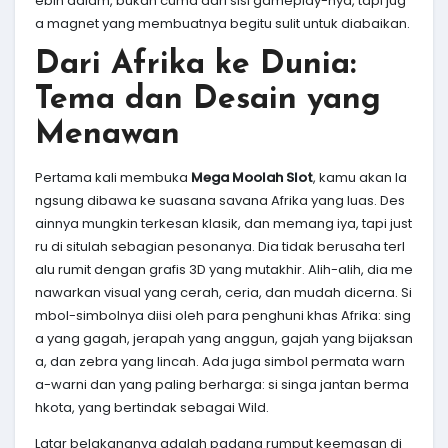
ebih dalam, bukan cuma dari sisi gameplay-nya, tapi jug
a magnet yang membuatnya begitu sulit untuk diabaikan.
Dari Afrika ke Dunia:
Tema dan Desain yang
Menawan
Pertama kali membuka
Mega Moolah Slot
, kamu akan la
ngsung dibawa ke suasana savana Afrika yang luas. Des
ainnya mungkin terkesan klasik, dan memang iya, tapi just
ru di situlah sebagian pesonanya. Dia tidak berusaha terl
alu rumit dengan grafis 3D yang mutakhir. Alih-alih, dia me
nawarkan visual yang cerah, ceria, dan mudah dicerna. Si
mbol-simbolnya diisi oleh para penghuni khas Afrika: sing
a yang gagah, jerapah yang anggun, gajah yang bijaksan
a, dan zebra yang lincah. Ada juga simbol permata warn
a-warni dan yang paling berharga: si singa jantan berma
hkota, yang bertindak sebagai Wild.
Latar belakangnya adalah padang rumput keemasan di