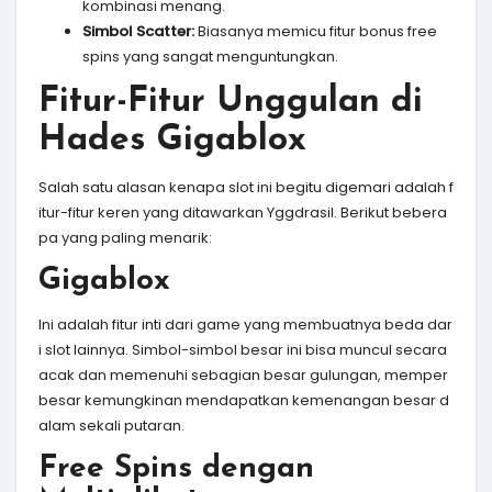
kombinasi menang.
Simbol Scatter:
Biasanya memicu fitur bonus free
spins yang sangat menguntungkan.
Fitur-Fitur Unggulan di
Hades Gigablox
Salah satu alasan kenapa slot ini begitu digemari adalah f
itur-fitur keren yang ditawarkan Yggdrasil. Berikut bebera
pa yang paling menarik:
Gigablox
Ini adalah fitur inti dari game yang membuatnya beda dar
i slot lainnya. Simbol-simbol besar ini bisa muncul secara
acak dan memenuhi sebagian besar gulungan, memper
besar kemungkinan mendapatkan kemenangan besar d
alam sekali putaran.
Free Spins dengan