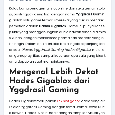
Kalau kamu penggemar slot online dan suka tema mitolo
gi, pasti nggak asing lagi dengan nama
Yggdrasil Gamin
g
. Salah satu game terbaru mereka yang cukup menarik
perhatian adalah
Hades Gigablox
. Game ini punya konse
p unik yang menggabungkan dunia bawah tanah ala mito
s Yunani dengan mekanisme permainan modern yang bi
kin nagih. Dalam artikel ini, kita bakal ngobrol panjang leb
ar soal
Ulasan Yggdrasil Gaming Hades Gigablox
, mulai d
ari gameplay, fitur, sampai keseruan apa saja yang bisa k
amu dapatkan saat memainkannya.
Mengenal Lebih Dekat
Hades Gigablox dari
Yggdrasil Gaming
Hades Gigablox merupakan
link slot gacor
video yang diri
lis oleh Yggdrasil Gaming dengan tema utama Dewa Duni
a Bawah, Hades. Slot ini hadir dengan tampilan visual yan