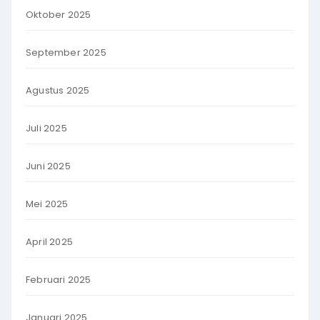
Oktober 2025
September 2025
Agustus 2025
Juli 2025
Juni 2025
Mei 2025
April 2025
Februari 2025
Januari 2025