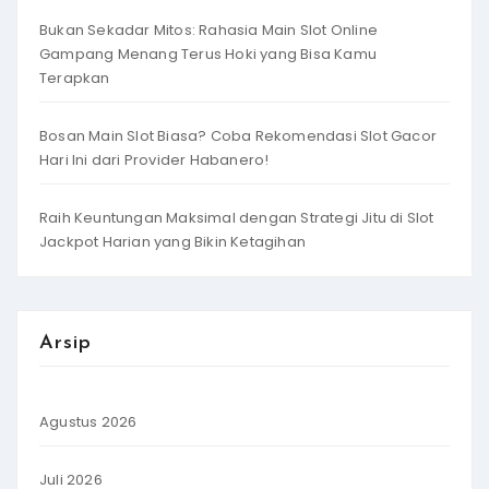
Bukan Sekadar Mitos: Rahasia Main Slot Online
Gampang Menang Terus Hoki yang Bisa Kamu
Terapkan
Bosan Main Slot Biasa? Coba Rekomendasi Slot Gacor
Hari Ini dari Provider Habanero!
Raih Keuntungan Maksimal dengan Strategi Jitu di Slot
Jackpot Harian yang Bikin Ketagihan
Arsip
Agustus 2026
Juli 2026