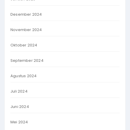
Desember 2024
November 2024
Oktober 2024
September 2024
Agustus 2024
Juli 2024
Juni 2024
Mei 2024