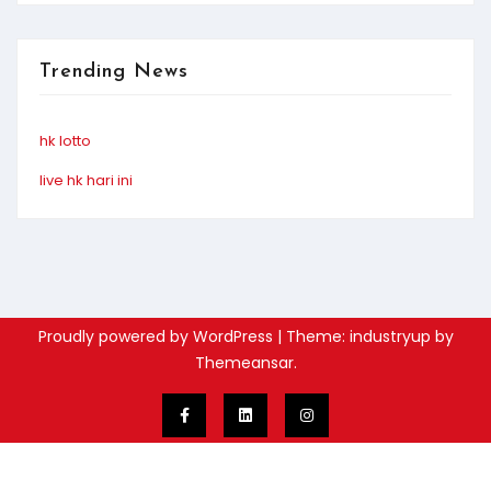
Trending News
hk lotto
live hk hari ini
Proudly powered by WordPress
|
Theme: industryup by
Themeansar
.