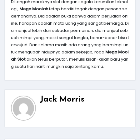
Di tengah maraknya slot dengan segala kerumitan teknol
ogi,
Mega Moolah
tetap berdiri tegak dengan pesona se
derhananya. Dia adalah bukti bahwa dalam perjudian onl
ine, harapan adalah mata uang yang sangat berharga. Di
a menjual lebih dari sekadar permainan; dia menjual seb
uah mimpi yang, meski sangat langka, benar-benar bisa t
erwujud. Dan selama masih ada orang yang bermimpi un
tuk mengubah hidupnya dalam sekejap, roda
Mega Mool
ah Slot
akan terus berputar, menulis kisah-kisah baru yan
g suatu hari nanti mungkin saja tentang kamu.
Jack Morris