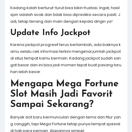
Kadang kalah berturut-turut bisa bikin frustasi. Ingat, hasil
spin adalah acak dan tidak bisa diprediksi secara pasti. J
adi, tetap tenang dan main dengan kepala dingin ya!
Update Info Jackpot
Karena jackpot progresif terus bertambah, ada baiknya k
amu selalu cek informasi terkini mengenai jumlah jackpot
di situs tempat kamu bermain. Kadang jackpot sudah san
gat besar dan ini bisa jadi momen tepat buat pasang taru
han lebih besar.
Mengapa Mega Fortune
Slot Masih Jadi Favorit
Sampai Sekarang?
Banyak slot baru bermunculan dengan tema dan fitur yan
g canggih, tapi Mega Fortune tetap punya tempat spesial
di hati para pemain. Alasannya simpel: