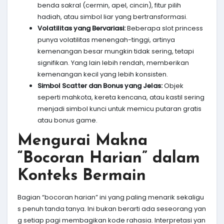
benda sakral (cermin, apel, cincin), fitur pilih
hadiah, atau simbol liar yang bertransformasi.
Volatilitas yang Bervariasi:
Beberapa slot princess
punya volatilitas menengah-tinggi, artinya
kemenangan besar mungkin tidak sering, tetapi
signifikan. Yang lain lebih rendah, memberikan
kemenangan kecil yang lebih konsisten.
Simbol Scatter dan Bonus yang Jelas:
Objek
seperti mahkota, kereta kencana, atau kastil sering
menjadi simbol kunci untuk memicu putaran gratis
atau bonus game.
Mengurai Makna
“Bocoran Harian” dalam
Konteks Bermain
Bagian “bocoran harian” ini yang paling menarik sekaligu
s penuh tanda tanya. Ini bukan berarti ada seseorang yan
g setiap pagi membagikan kode rahasia. Interpretasi yan