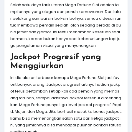
Salah satu daya tarik utama Mega Fortune Slot adalah ta
mpilannya yang elegan dan penuh kemewahan. Dari lata
r belakang sampai simbol-simbolnya, semua didesain un
tuk membawa pemain seolah-olah sedang berada di du
nia jetset dan glamor. Ini tentu menambah keseruan saat
bermain, karena bukan hanya soal keberuntungan tapi ju
ga pengalaman visual yang menyenangkan.
Jackpot Progresif yang
Menggiurkan
Ini dia alasan terbesar kenapa Mega Fortune Slot jadi fav
orit banyak orang. Jackpot progresif artinya hadiah jackp
ot terus bertambah setiap kali ada pemain yang memas
ang taruhan, sampai akhirnya jackpot tersebut dimenang
kan. Mega Fortune punya tiga level jackpot progresif: Rapi
d, Major, dan Mega. Jika berhasil masuk ke bonus jackpot,
kamu bisa memenangkan salah satu dari ketiga jackpot i
ni, yang jumlahnya bisa mencapai puluhan bahkan ratusa
n miliar rupiah!