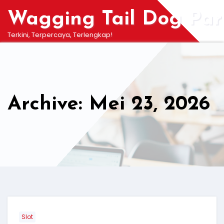
Skip
Wagging Tail Dog Par
to
content
Terkini, Terpercaya, Terlengkap!
Archive: Mei 23, 2026
Slot