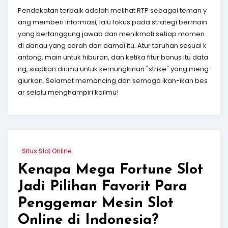
Pendekatan terbaik adalah melihat RTP sebagai teman y
ang memberi informasi, lalu fokus pada strategi bermain
yang bertanggung jawab dan menikmati setiap momen
di danau yang cerah dan damai itu. Atur taruhan sesuai k
antong, main untuk hiburan, dan ketika fitur bonus itu data
ng, siapkan dirimu untuk kemungkinan "strike" yang meng
giurkan. Selamat memancing dan semoga ikan-ikan bes
ar selalu menghampiri kailmu!
Situs Slot Online
Kenapa Mega Fortune Slot
Jadi Pilihan Favorit Para
Penggemar Mesin Slot
Online di Indonesia?