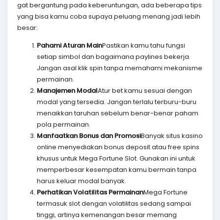
gat bergantung pada keberuntungan, ada beberapa tips
yang bisa kamu coba supaya peluang menang jadi lebih
besar:
Pahami Aturan Main
Pastikan kamu tahu fungsi
setiap simbol dan bagaimana paylines bekerja.
Jangan asal klik spin tanpa memahami mekanisme
permainan.
Manajemen Modal
Atur bet kamu sesuai dengan
modal yang tersedia. Jangan terlalu terburu-buru
menaikkan taruhan sebelum benar-benar paham
pola permainan.
Manfaatkan Bonus dan Promosi
Banyak situs kasino
online menyediakan bonus deposit atau free spins
khusus untuk Mega Fortune Slot. Gunakan ini untuk
memperbesar kesempatan kamu bermain tanpa
harus keluar modal banyak.
Perhatikan Volatilitas Permainan
Mega Fortune
termasuk slot dengan volatilitas sedang sampai
tinggi, artinya kemenangan besar memang