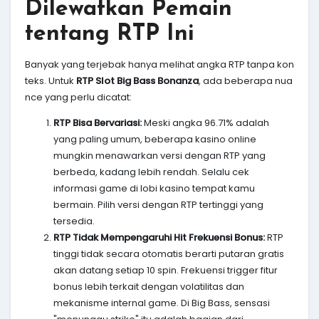
Dilewatkan Pemain
tentang RTP Ini
Banyak yang terjebak hanya melihat angka RTP tanpa kon
teks. Untuk
RTP Slot Big Bass Bonanza
, ada beberapa nua
nce yang perlu dicatat:
RTP Bisa Bervariasi:
Meski angka 96.71% adalah
yang paling umum, beberapa kasino online
mungkin menawarkan versi dengan RTP yang
berbeda, kadang lebih rendah. Selalu cek
informasi game di lobi kasino tempat kamu
bermain. Pilih versi dengan RTP tertinggi yang
tersedia.
RTP Tidak Mempengaruhi Hit Frekuensi Bonus:
RTP
tinggi tidak secara otomatis berarti putaran gratis
akan datang setiap 10 spin. Frekuensi trigger fitur
bonus lebih terkait dengan volatilitas dan
mekanisme internal game. Di Big Bass, sensasi