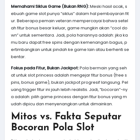
Memahami Siklus Game (Bukan RNG):
Meski hasil acak, s
ebuah game slot punya “siklus” dalam hal pembayaran fit
ur. Beberapa pemain veteran mempercayai bahwa setel
ah fitur bonus besar keluar, game mungkin akan “cool do
wn” untuk sementara. Jadi, pola hariannya adalah: jika ka
mu baru dapat free spins dengan kemenangan bagus, p
ertimbangkan untuk pindah ke game lain atau berhenti se
bentar.
Fokus pada Fitur, Bukan Jackpot:
Pola bermain yang seh
at untuk slot princess adalah mengejar fitur bonus (free s
pins, bonus game), bukan jackpot progresif langsung. Pel
uang trigger fitur ini jauh lebih realistis. Jadi, “bocoran”-ny
a adalah: pilih game princess dengan fitur bonus yang m
udah dipicu dan menyenangkan untuk dimainkan.
Mitos vs. Fakta Seputar
Bocoran Pola Slot