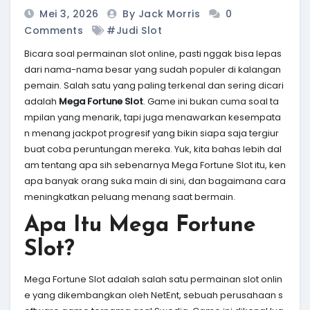
Mei 3, 2026
By Jack Morris
0
Comments
#judi Slot
Bicara soal permainan slot online, pasti nggak bisa lepas
dari nama-nama besar yang sudah populer di kalangan
pemain. Salah satu yang paling terkenal dan sering dicari
adalah
Mega Fortune Slot
. Game ini bukan cuma soal ta
mpilan yang menarik, tapi juga menawarkan kesempata
n menang jackpot progresif yang bikin siapa saja tergiur
buat coba peruntungan mereka. Yuk, kita bahas lebih dal
am tentang apa sih sebenarnya Mega Fortune Slot itu, ken
apa banyak orang suka main di sini, dan bagaimana cara
meningkatkan peluang menang saat bermain.
Apa Itu Mega Fortune
Slot?
Mega Fortune Slot adalah salah satu permainan slot onlin
e yang dikembangkan oleh NetEnt, sebuah perusahaan s