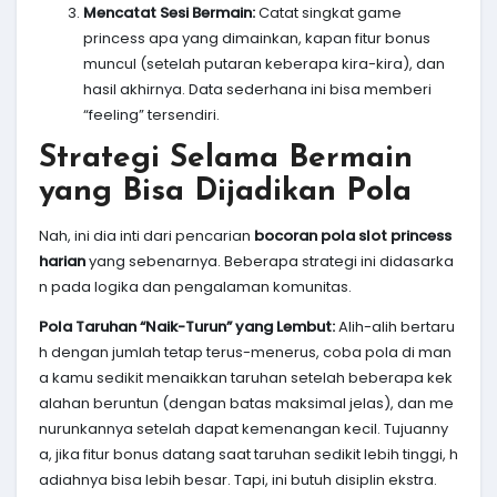
Mencatat Sesi Bermain:
Catat singkat game
princess apa yang dimainkan, kapan fitur bonus
muncul (setelah putaran keberapa kira-kira), dan
hasil akhirnya. Data sederhana ini bisa memberi
“feeling” tersendiri.
Strategi Selama Bermain
yang Bisa Dijadikan Pola
Nah, ini dia inti dari pencarian
bocoran pola slot princess
harian
yang sebenarnya. Beberapa strategi ini didasarka
n pada logika dan pengalaman komunitas.
Pola Taruhan “Naik-Turun” yang Lembut:
Alih-alih bertaru
h dengan jumlah tetap terus-menerus, coba pola di man
a kamu sedikit menaikkan taruhan setelah beberapa kek
alahan beruntun (dengan batas maksimal jelas), dan me
nurunkannya setelah dapat kemenangan kecil. Tujuanny
a, jika fitur bonus datang saat taruhan sedikit lebih tinggi, h
adiahnya bisa lebih besar. Tapi, ini butuh disiplin ekstra.