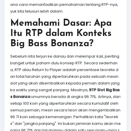
ana cara memanfaatkan pemahaman tentang RTP-nya,
yuk kita telusuri lebih dalam.
Memahami Dasar: Apa
Itu RTP dalam Konteks
Big Bass Bonanza?
Sebelum kita terjun ke danau dan melempar kail, penting
banget untuk paham dulu konsep RTP. Secara sederhan
a, RTP atau Return to Player adalah persentase teoretis d
ari total taruhan yang dipertaruhkan pada sebuah mesin
slot yang akan dikembalikan kepada pemain dalam jang
ka waktu yang sangat panjang. Misalnya,
RTP Slot Big Bas
s Bonanza
umumnya berada di angka 96.71%. Artinya, dari
setiap 100 koin yang dipertaruhkan secara kumulatif oleh
semua pemain, mesin secara teori akan mengembalikan
96.71 koin sebagai kemenangan. Perhatikan kata "teoreti
s" dan "jangka panjang". Ini bukan jaminan kamu akan me
nang 96.71% dari taruhanmu dalam satu sesi main—bisa s