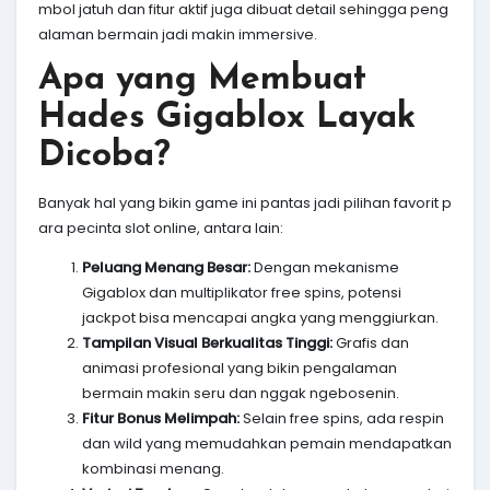
mbol jatuh dan fitur aktif juga dibuat detail sehingga peng
alaman bermain jadi makin immersive.
Apa yang Membuat
Hades Gigablox Layak
Dicoba?
Banyak hal yang bikin game ini pantas jadi pilihan favorit p
ara pecinta slot online, antara lain:
Peluang Menang Besar:
Dengan mekanisme
Gigablox dan multiplikator free spins, potensi
jackpot bisa mencapai angka yang menggiurkan.
Tampilan Visual Berkualitas Tinggi:
Grafis dan
animasi profesional yang bikin pengalaman
bermain makin seru dan nggak ngebosenin.
Fitur Bonus Melimpah:
Selain free spins, ada respin
dan wild yang memudahkan pemain mendapatkan
kombinasi menang.