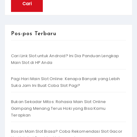
Pos-pos Terbaru
Cari Link Slot untuk Android? Ini Dia Panduan Lengkap
Main Slot di HP Anda
Pagi Hari Main Slot Online: Kenapa Banyak yang Lebih
Suka Jam Ini Buat Coba Slot Pagi?
Bukan Sekadar Mitos: Rahasia Main Slot Online
Gampang Menang Terus Hoki yang Bisa Kamu
Terapkan
Bosan Main Slot Biasa? Coba Rekomendasi Slot Gacor