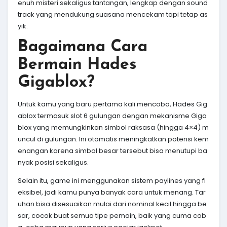
enuh misteri sekaligus tantangan, lengkap dengan sound
track yang mendukung suasana mencekam tapi tetap as
yik.
Bagaimana Cara
Bermain Hades
Gigablox?
Untuk kamu yang baru pertama kali mencoba, Hades Gig
ablox termasuk slot 6 gulungan dengan mekanisme Giga
blox yang memungkinkan simbol raksasa (hingga 4×4) m
uncul di gulungan. Ini otomatis meningkatkan potensi kem
enangan karena simbol besar tersebut bisa menutupi ba
nyak posisi sekaligus.
Selain itu, game ini menggunakan sistem paylines yang fl
eksibel, jadi kamu punya banyak cara untuk menang. Tar
uhan bisa disesuaikan mulai dari nominal kecil hingga be
sar, cocok buat semua tipe pemain, baik yang cuma cob