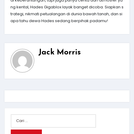
al keberuntungan, tapi juga punya cerita dan atmosfer ya
ng kental, Hades Gigablox layak banget dicoba. Siapkan s
trategi, nikmati petualangan di dunia bawah tanah, dan si
apa tahu dewa Hades sedang berpihak padamu!
Jack Morris
Cari
untuk: