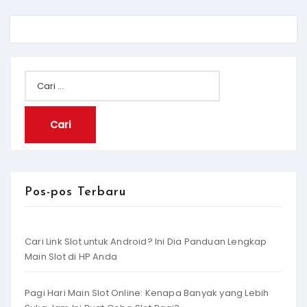
Cari
untuk:
Pos-pos Terbaru
Cari Link Slot untuk Android? Ini Dia Panduan Lengkap
Main Slot di HP Anda
Pagi Hari Main Slot Online: Kenapa Banyak yang Lebih