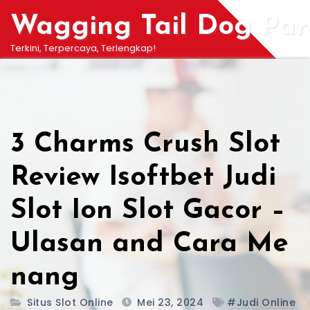
Skip
Wagging Tail Dog Par
to
content
Terkini, Terpercaya, Terlengkap!
3 Charms Crush Slot
Review Isoftbet Judi
Slot Ion Slot Gacor –
Ulasan and Cara Me
nang
Situs Slot Online
Mei 23, 2024
#judi Online