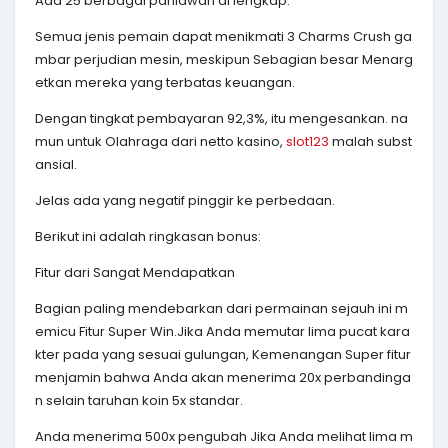
Ada 25 berbagai pahlawan di lengkap.
Semua jenis pemain dapat menikmati 3 Charms Crush ga
mbar perjudian mesin, meskipun Sebagian besar Menarg
etkan mereka yang terbatas keuangan.
Dengan tingkat pembayaran 92,3%, itu mengesankan. na
mun untuk Olahraga dari netto kasino,
slot123
malah subst
ansial.
Jelas ada yang negatif pinggir ke perbedaan.
Berikut ini adalah ringkasan bonus:
Fitur dari Sangat Mendapatkan
Bagian paling mendebarkan dari permainan sejauh ini m
emicu Fitur Super Win.Jika Anda memutar lima pucat kara
kter pada yang sesuai gulungan, Kemenangan Super fitur
menjamin bahwa Anda akan menerima 20x perbandinga
n selain taruhan koin 5x standar.
Anda menerima 500x pengubah Jika Anda melihat lima m