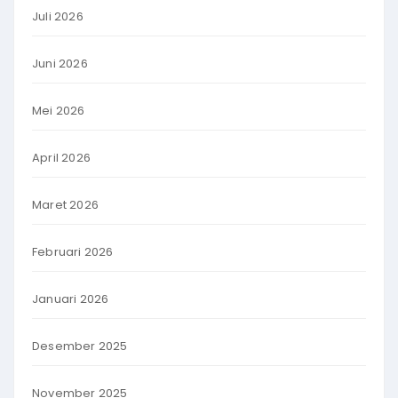
Juli 2026
Juni 2026
Mei 2026
April 2026
Maret 2026
Februari 2026
Januari 2026
Desember 2025
November 2025