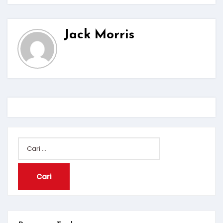
Jack Morris
Cari
untuk: