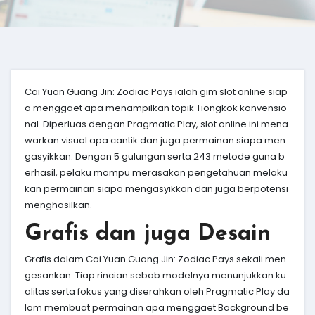
Cai Yuan Guang Jin: Zodiac Pays ialah gim slot online siap
a menggaet apa menampilkan topik Tiongkok konvensio
nal. Diperluas dengan Pragmatic Play, slot online ini mena
warkan visual apa cantik dan juga permainan siapa men
gasyikkan. Dengan 5 gulungan serta 243 metode guna b
erhasil, pelaku mampu merasakan pengetahuan melaku
kan permainan siapa mengasyikkan dan juga berpotensi
menghasilkan.
Grafis dan juga Desain
Grafis dalam Cai Yuan Guang Jin: Zodiac Pays sekali men
gesankan. Tiap rincian sebab modelnya menunjukkan ku
alitas serta fokus yang diserahkan oleh Pragmatic Play da
lam membuat permainan apa menggaet.Background be