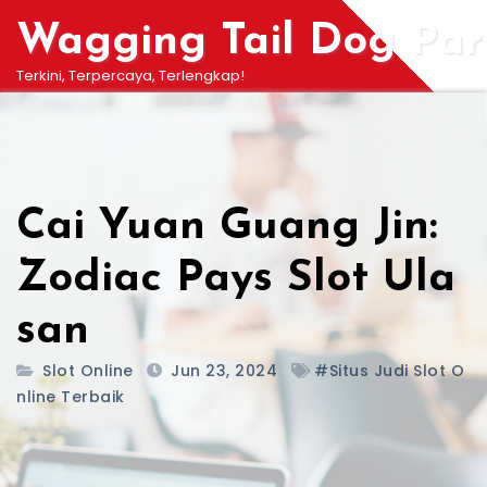
Skip
Wagging Tail Dog Par
to
content
Terkini, Terpercaya, Terlengkap!
Cai Yuan Guang Jin:
Zodiac Pays Slot Ula
san
Slot Online
Jun 23, 2024
#situs Judi Slot O
Nline Terbaik