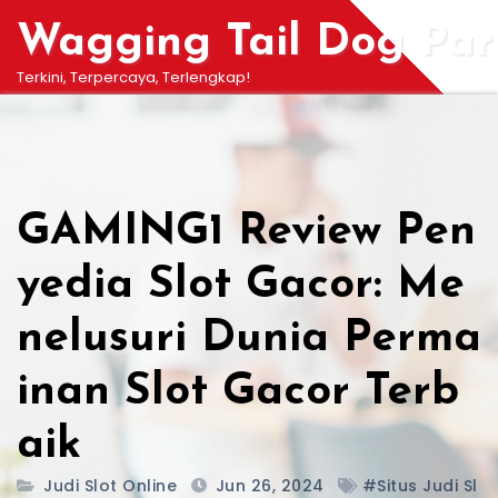
Skip
Wagging Tail Dog Par
to
content
Terkini, Terpercaya, Terlengkap!
GAMING1 Review Pen
yedia Slot Gacor: Me
nelusuri Dunia Perma
inan Slot Gacor Terb
aik
Judi Slot Online
Jun 26, 2024
#Situs Judi Sl