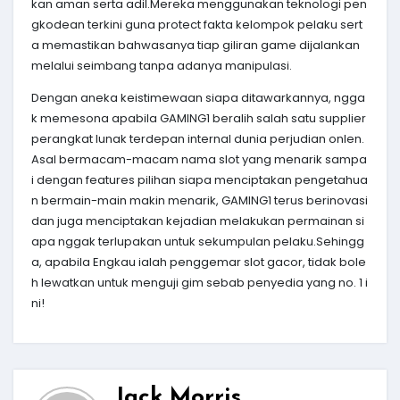
kan aman serta adil.Mereka menggunakan teknologi pen
gkodean terkini guna protect fakta kelompok pelaku sert
a memastikan bahwasanya tiap giliran game dijalankan
melalui seimbang tanpa adanya manipulasi.
Dengan aneka keistimewaan siapa ditawarkannya, ngga
k memesona apabila GAMING1 beralih salah satu supplier
perangkat lunak terdepan internal dunia perjudian onlen.
Asal bermacam-macam nama slot yang menarik sampa
i dengan features pilihan siapa menciptakan pengetahua
n bermain-main makin menarik, GAMING1 terus berinovasi
dan juga menciptakan kejadian melakukan permainan si
apa nggak terlupakan untuk sekumpulan pelaku.Sehingg
a, apabila Engkau ialah penggemar slot gacor, tidak bole
h lewatkan untuk menguji gim sebab penyedia yang no. 1 i
ni!
Jack Morris