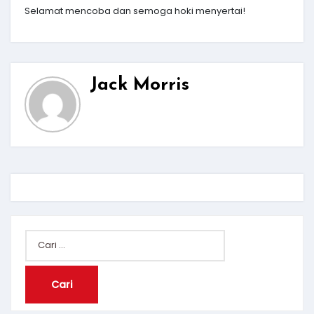
Selamat mencoba dan semoga hoki menyertai!
Jack Morris
Cari
untuk: