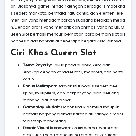
an. Biasanya, game ini hadir dengan berbagai simbol kha
s seperti mahkota, permata, ratu cantik, dan elemen-ele
men lain yang menggambarkan suasana kerajaan mega
h. Dengan grafis yang menarik dan animasi yang halus, Q
ueen Slot berhasil mencuri perhatian para pemain slot di I
ndonesia dan bahkan di beberapa negara Asia lainnya.
Ciri Khas Queen Slot
Tema Royalty:
Fokus pada nuansa kerajaan,
lengkap dengan karakter ratu, mahkota, dan harta
karun.
Bonus Melimpah:
Banyak fitur bonus seperti free
spins, multipliers, dan jackpot yang bikin peluang
menang jadi lebih besar.
Gameplay Mudah:
Cocok untuk pemula maupun
pemain berpengalaman karena aturannya simpel
tapi tetap menantang.
Desain Visual Menawan:
Grafis warna-warni dan
efek suara yang mendukung atmosfer kerajaan.