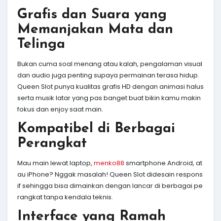
Grafis dan Suara yang
Memanjakan Mata dan
Telinga
Bukan cuma soal menang atau kalah, pengalaman visual
dan audio juga penting supaya permainan terasa hidup.
Queen Slot punya kualitas grafis HD dengan animasi halus
serta musik latar yang pas banget buat bikin kamu makin
fokus dan enjoy saat main.
Kompatibel di Berbagai
Perangkat
Mau main lewat laptop,
menko88
smartphone Android, at
au iPhone? Nggak masalah! Queen Slot didesain respons
if sehingga bisa dimainkan dengan lancar di berbagai pe
rangkat tanpa kendala teknis.
Interface yang Ramah