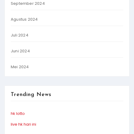
September 2024
Agustus 2024
Juli 2024
Juni 2024
Mei 2024
Trending News
hk lotto
live hk hari ini