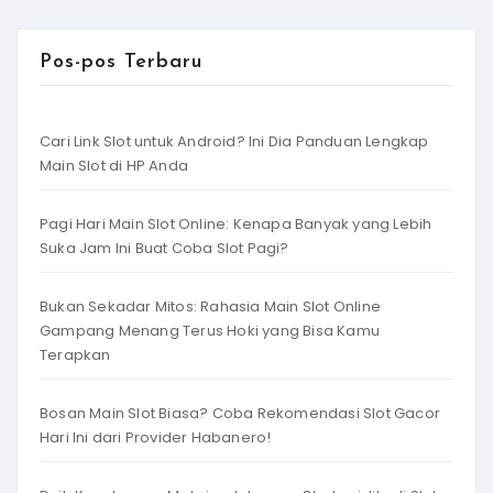
Pos-pos Terbaru
Cari Link Slot untuk Android? Ini Dia Panduan Lengkap
Main Slot di HP Anda
Pagi Hari Main Slot Online: Kenapa Banyak yang Lebih
Suka Jam Ini Buat Coba Slot Pagi?
Bukan Sekadar Mitos: Rahasia Main Slot Online
Gampang Menang Terus Hoki yang Bisa Kamu
Terapkan
Bosan Main Slot Biasa? Coba Rekomendasi Slot Gacor
Hari Ini dari Provider Habanero!