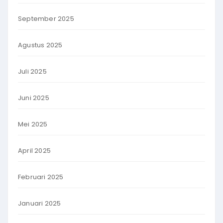
September 2025
Agustus 2025
Juli 2025
Juni 2025
Mei 2025
April 2025
Februari 2025
Januari 2025