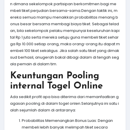
n dimana sekelompok partisipan berkomitmen bagi me
mbeli tiket perjudian bersama-sama.Dengan taktik ini, m
ereka semua mampu menaikkan probabilitas menang b
onus besar bersama membagi biaya tiket. Sebagai telad
an, bila sekelompok pelaku mempunyai keseluruhan kapi
tal Rp 1 juta serta mereka setuju guna membeli tiket sehar
ga Rp 10.000 setiap orang, maka orang-orang itu dapat m
embeli 100 tiket sekaligus. Jika salah satu tiket yang dimak
sud berhasil, anugerah bakal dibagi dalam di tengah seg
ala pemain di dalam tim.
Keuntungan Pooling
internal Togel Online
Ada sedikit profit apa bisa diterima dari memanfaatkan g
agasan pooling di dalam togel onlen.Selanjutnya ini satu i
alah sejumlah dalam di antaranya:
Probabilitas Memenangkan Bonus Luas: Dengan
membeli lebih banyak melimpah tiket secara