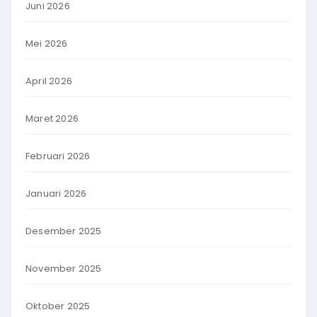
Juni 2026
Mei 2026
April 2026
Maret 2026
Februari 2026
Januari 2026
Desember 2025
November 2025
Oktober 2025