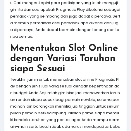
u.Cari mengerti opini para partisipan yang telah menguji
gim itu dan see apakah Pragmatic Play diketahui sebagai
pemasok yang seimbang dan juga dapat dipercaya. Sert
a memilih permainan asal pemasok apa dikenal dan jug
a dipercaya, Anda dapat bermain dengan tenang dan ta
npa cemas.
Menentukan Slot Online
dengan Variasi Taruhan
siapa Sesuai
Terakhir, jamin untuk menentukan slot online Pragmatic Pl
ay dengan jenis judi yang sesuai dengan kepentingan da
n budget Anda.Sejumlah gim bisa jadi menawarkan taruh
an rendah siapa cocok bagi pemain newbie, selama per
mainan lain barangkali memiliki judi tinggian untuk sekum
pulan pemain berkecimpung. Pilihlah game siapa memili
ki kendala taruhan yang pantas agar Anda mampu berm
ain-main serta betah tidak ada harus mendapati terbeba