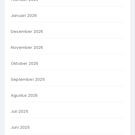
Januari 2026
Desember 2025
November 2025
Oktober 2025
September 2025
Agustus 2025
Juli 2025
Juni 2025