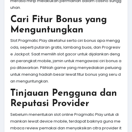
merasa mirip melakukan permainan dalam casino sungg
uhan.
Cari Fitur Bonus yang
Menguntungkan
Slot Pragmatic Play diketahui serta ciri bonus apa mengg
oda, seperti putaran gratis, lambang buas, dan Progresiv
e Jackpot. Saat memilih slot gacor untuk dijalankan deng
an perangkat mobile, jamin untuk mengawasi ciri bonus a
pa ditawarkan. Pilihlah game yang menyediakan peluang
untuk menang hadiah besar lewat fitur bonus yang seru d
an menguntungkan.
Tinjauan Pengguna dan
Reputasi Provider
Sebelum menentukan slot online Pragmatic Play untuk di
mainkan lewat device mobile, terdapat baiknya guna me
mbaca review pemakai dan menyaksikan citra provider it