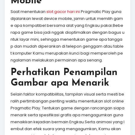
Mobile
Saat menentukan
slot gacor hari ini
Pragmatic Play guna
dijalankan lewat device mobile, jamin untuk memilih gam
e apa kompatibel bersama alat yang Engkau pakai.Bebe
rapa game bisa jadi nggak dioptimalkan dengan bagus u
ntuk layar mini, sehingga menentukan game apa tangga
p dan mudah diperankan di telepon genggam atau table
t komputer Kamu merupakan kunci bagi memperoleh pe
ngalaman melakukan permainan apa senang.
Perhatikan Penampilan
Gambar apa Menarik
Selain faktor kompatibilitas, tampilan visual serta mesti be
ralih pertimbangan penting waktu menentukan slot online
Pragmatic Play. Tentukan game dengan rancangan siapa
menarik serta spesifikasi grafis apa mengagumkan guna
menaikkan kejadian bermain Engkau.Serta animasi yang l
embut dan efek suara yang mengagumkan, Kamu akan