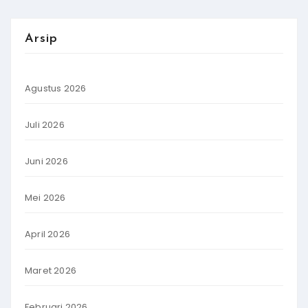
Arsip
Agustus 2026
Juli 2026
Juni 2026
Mei 2026
April 2026
Maret 2026
Februari 2026