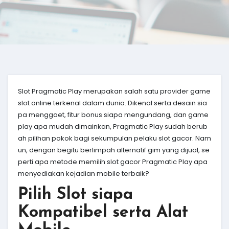
Slot Pragmatic Play merupakan salah satu provider game
slot online terkenal dalam dunia. Dikenal serta desain sia
pa menggaet, fitur bonus siapa mengundang, dan game
play apa mudah dimainkan, Pragmatic Play sudah berub
ah pilihan pokok bagi sekumpulan pelaku slot gacor. Nam
un, dengan begitu berlimpah alternatif gim yang dijual, se
perti apa metode memilih slot gacor Pragmatic Play apa
menyediakan kejadian mobile terbaik?
Pilih Slot siapa
Kompatibel serta Alat