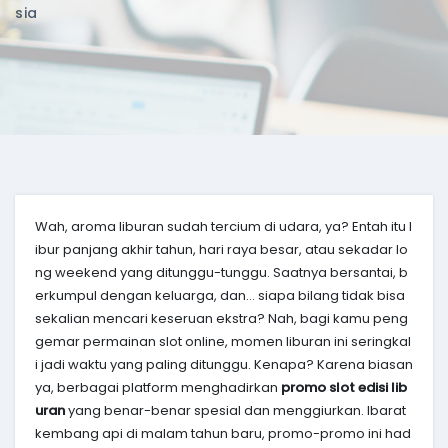
Sia
Wah, aroma liburan sudah tercium di udara, ya? Entah itu l
ibur panjang akhir tahun, hari raya besar, atau sekadar lo
ng weekend yang ditunggu-tunggu. Saatnya bersantai, b
erkumpul dengan keluarga, dan… siapa bilang tidak bisa
sekalian mencari keseruan ekstra? Nah, bagi kamu peng
gemar permainan slot online, momen liburan ini seringkal
i jadi waktu yang paling ditunggu. Kenapa? Karena biasan
ya, berbagai platform menghadirkan
promo slot edisi lib
uran
yang benar-benar spesial dan menggiurkan. Ibarat
kembang api di malam tahun baru, promo-promo ini had