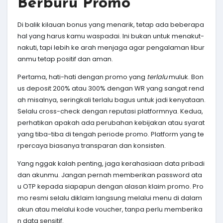
Berburu Promo
Di balik kilauan bonus yang menarik, tetap ada beberapa
hal yang harus kamu waspadai. Ini bukan untuk menakut-
nakuti, tapi lebih ke arah menjaga agar pengalaman libur
anmu tetap positif dan aman.
Pertama, hati-hati dengan promo yang
terlalu
muluk. Bon
us deposit 200% atau 300% dengan WR yang sangat rend
ah misalnya, seringkali terlalu bagus untuk jadi kenyataan.
Selalu cross-check dengan reputasi platformnya. Kedua,
perhatikan apakah ada perubahan kebijakan atau syarat
yang tiba-tiba di tengah periode promo. Platform yang te
rpercaya biasanya transparan dan konsisten.
Yang nggak kalah penting, jaga kerahasiaan data pribadi
dan akunmu. Jangan pernah memberikan password ata
u OTP kepada siapapun dengan alasan klaim promo. Pro
mo resmi selalu diklaim langsung melalui menu di dalam
akun atau melalui kode voucher, tanpa perlu memberika
n data sensitif.