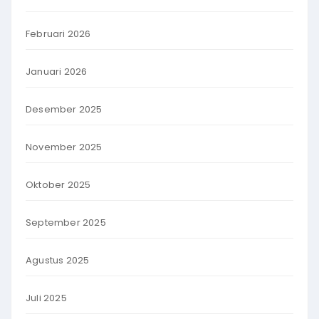
Februari 2026
Januari 2026
Desember 2025
November 2025
Oktober 2025
September 2025
Agustus 2025
Juli 2025