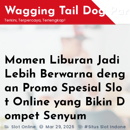
Skip
Wagging Tail Dog Par
to
content
Terkini, Terpercaya, Terlengkap!
Momen Liburan Jadi
Lebih Berwarna deng
an Promo Spesial Slo
t Online yang Bikin D
ompet Senyum
Slot Online
Mar 29, 2026
#situs Slot Indone