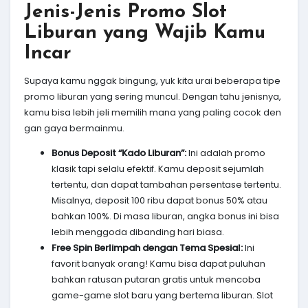
Jenis-Jenis Promo Slot
Liburan yang Wajib Kamu
Incar
Supaya kamu nggak bingung, yuk kita urai beberapa tipe
promo liburan yang sering muncul. Dengan tahu jenisnya,
kamu bisa lebih jeli memilih mana yang paling cocok den
gan gaya bermainmu.
Bonus Deposit “Kado Liburan”:
Ini adalah promo
klasik tapi selalu efektif. Kamu deposit sejumlah
tertentu, dan dapat tambahan persentase tertentu.
Misalnya, deposit 100 ribu dapat bonus 50% atau
bahkan 100%. Di masa liburan, angka bonus ini bisa
lebih menggoda dibanding hari biasa.
Free Spin Berlimpah dengan Tema Spesial:
Ini
favorit banyak orang! Kamu bisa dapat puluhan
bahkan ratusan putaran gratis untuk mencoba
game-game slot baru yang bertema liburan. Slot