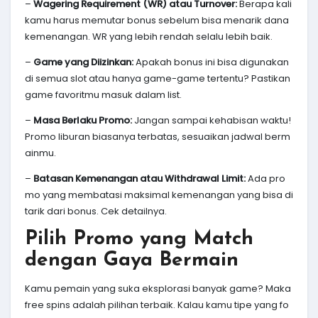
–
Wagering Requirement (WR) atau Turnover:
Berapa kali
kamu harus memutar bonus sebelum bisa menarik dana
kemenangan. WR yang lebih rendah selalu lebih baik.
–
Game yang Diizinkan:
Apakah bonus ini bisa digunakan
di semua slot atau hanya game-game tertentu? Pastikan
game favoritmu masuk dalam list.
–
Masa Berlaku Promo:
Jangan sampai kehabisan waktu!
Promo liburan biasanya terbatas, sesuaikan jadwal berm
ainmu.
–
Batasan Kemenangan atau Withdrawal Limit:
Ada pro
mo yang membatasi maksimal kemenangan yang bisa di
tarik dari bonus. Cek detailnya.
Pilih Promo yang Match
dengan Gaya Bermain
Kamu pemain yang suka eksplorasi banyak game? Maka
free spins adalah pilihan terbaik. Kalau kamu tipe yang fo