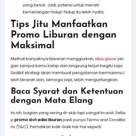
yang besar. Jadi, potensi untuk meraih
kemenangan hidup-hidup itu lebih nyata.
Tips Jitu Manfaatkan
Promo Liburan dengan
Maksimal
Melihat banyaknya tawaran menggiurkan,
situs gacor
jan
gan sampai kamu kalap dan langsung terjun begitu saja.
Sedikit strategi akan membuat pengalaman bermainmu l
ebih terarah dan, semoga saja, lebih menguntungkan.
Baca Syarat dan Ketentuan
dengan Mata Elang
Ini nih, bagian yang sering di-skip tapi sangat krusial. Setia
p
promo slot edisi liburan
pasti punya Terms and Conditio
ns (T&C). Perhatikan baik-baik hal-hal seperti: