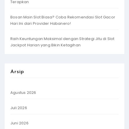
Terapkan
Bosan Main Slot Biasa? Coba Rekomendasi Slot Gacor
Hari Ini dari Provider Habanero!
Raih Keuntungan Maksimal dengan Strategi Jitu di Slot
Jackpot Harian yang Bikin Ketagihan
Arsip
Agustus 2026
Juli 2026
Juni 2026