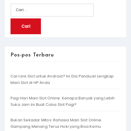
Cari
untuk:
Pos-pos Terbaru
Cari Link Slot untuk Android? Ini Dia Panduan Lengkap
Main Slot di HP Anda
Pagi Hari Main Slot Online: Kenapa Banyak yang Lebih
Suka Jam Ini Buat Coba Slot Pagi?
Bukan Sekadar Mitos: Rahasia Main Slot Online
Gampang Menang Terus Hoki yang Bisa Kamu