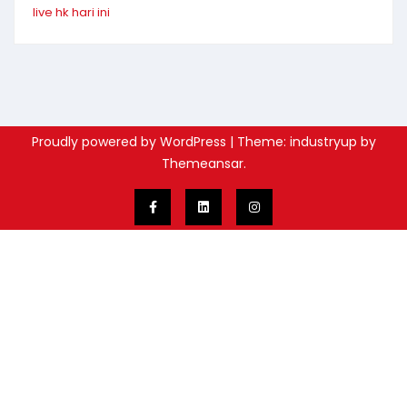
live hk hari ini
Proudly powered by WordPress
|
Theme: industryup by
Themeansar
.