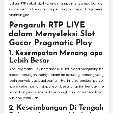
judian, RTP sekali vital karena mampu menyampaikan de
skripsi perihal berapa luas peluang partisipan bagi meng
alahkan gim.
Pengaruh RTP LIVE
dalam Menyeleksi Slot
Gacor Pragmatic Play
1. Kesempatan Menang apa
Lebih Besar
Slot Pragmatic Play bersama RTP LIVE siapa menjulang be
rkecenderungan menghadiahkan peluang menang yang
lebih banyak luas bagi pemain. Hal ini dikarenakan perse
ntase keberhasilan siapa lebih besar tinggian hendak me
nciptakan pelaku memiliki kemungkinan untuk meraih bo
nus apa lebih luas.
2. Keseimbangan Di Tengah