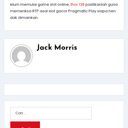
elum memulai game slot online,
thor 138
pastikanlah guna
memeriksa RTP asal slot gacor Pragmatic Play siapa hen
dak dimainkan.
Jack Morris
Cari
untuk: