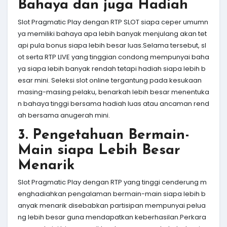
Bahaya dan juga Hadiah
Slot Pragmatic Play dengan RTP SLOT siapa ceper umumn
ya memiliki bahaya apa lebih banyak menjulang akan tet
api pula bonus siapa lebih besar luas.Selama tersebut, sl
ot serta RTP LIVE yang tinggian condong mempunyai baha
ya siapa lebih banyak rendah tetapi hadiah siapa lebih b
esar mini. Seleksi slot online tergantung pada kesukaan
masing-masing pelaku, benarkah lebih besar menentuka
n bahaya tinggi bersama hadiah luas atau ancaman rend
ah bersama anugerah mini.
3. Pengetahuan Bermain-
Main siapa Lebih Besar
Menarik
Slot Pragmatic Play dengan RTP yang tinggi cenderung m
enghadiahkan pengalaman bermain-main siapa lebih b
anyak menarik disebabkan partisipan mempunyai pelua
ng lebih besar guna mendapatkan keberhasilan.Perkara