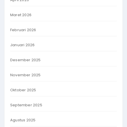
Maret 2026
Februari 2026
Januari 2026
Desember 2025
November 2025
Oktober 2025
September 2025
Agustus 2025