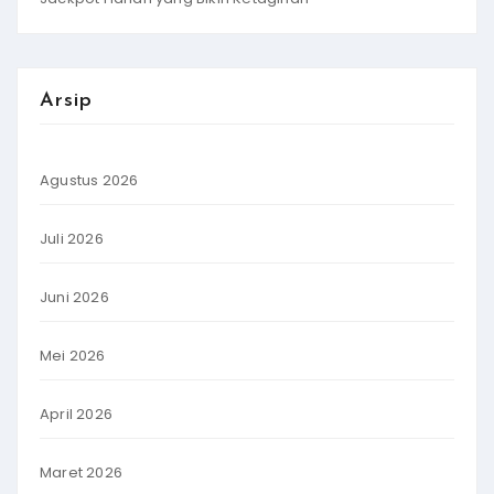
Arsip
Agustus 2026
Juli 2026
Juni 2026
Mei 2026
April 2026
Maret 2026