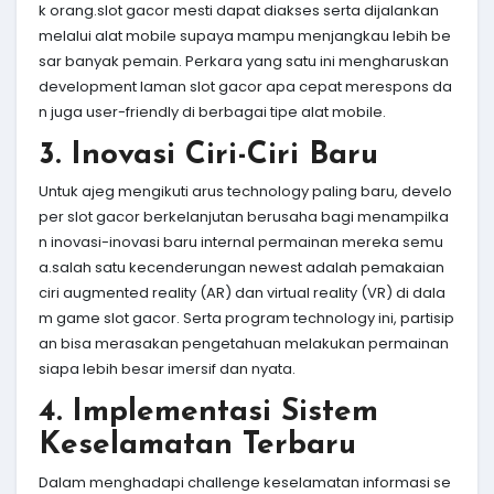
k orang.slot gacor mesti dapat diakses serta dijalankan
melalui alat mobile supaya mampu menjangkau lebih be
sar banyak pemain. Perkara yang satu ini mengharuskan
development laman slot gacor apa cepat merespons da
n juga user-friendly di berbagai tipe alat mobile.
3. Inovasi Ciri-Ciri Baru
Untuk ajeg mengikuti arus technology paling baru, develo
per slot gacor berkelanjutan berusaha bagi menampilka
n inovasi-inovasi baru internal permainan mereka semu
a.salah satu kecenderungan newest adalah pemakaian
ciri augmented reality (AR) dan virtual reality (VR) di dala
m game slot gacor. Serta program technology ini, partisip
an bisa merasakan pengetahuan melakukan permainan
siapa lebih besar imersif dan nyata.
4. Implementasi Sistem
Keselamatan Terbaru
Dalam menghadapi challenge keselamatan informasi se