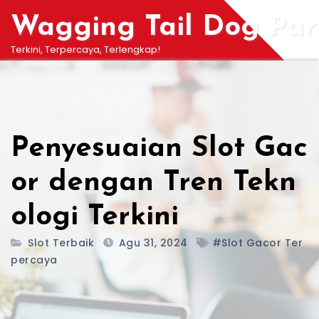
Skip
Wagging Tail Dog Par
to
content
Terkini, Terpercaya, Terlengkap!
Penyesuaian Slot Gac
or dengan Tren Tekn
ologi Terkini
Slot Terbaik
Agu 31, 2024
#slot Gacor Ter
Percaya