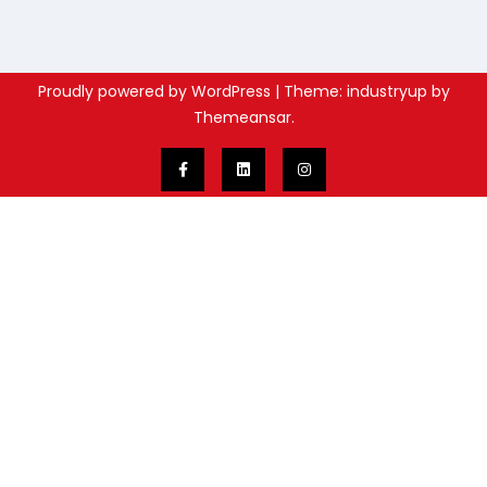
Proudly powered by WordPress
|
Theme: industryup by
Themeansar
.