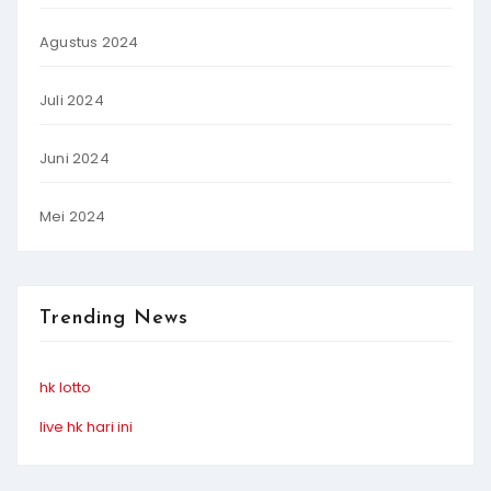
Agustus 2024
Juli 2024
Juni 2024
Mei 2024
Trending News
hk lotto
live hk hari ini