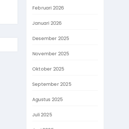
Februari 2026
Januari 2026
Desember 2025
November 2025
Oktober 2025
September 2025
Agustus 2025
Juli 2025