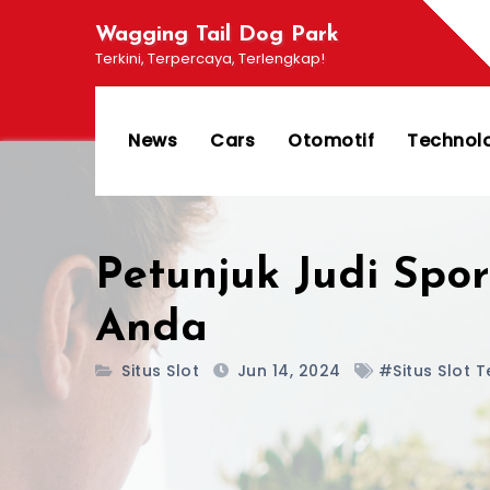
Skip
Wagging Tail Dog Park
to
Terkini, Terpercaya, Terlengkap!
content
News
Cars
Otomotif
Technol
Petunjuk Judi Spo
Anda
Situs Slot
Jun 14, 2024
#situs Slot T