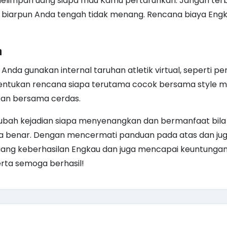
a melimpah uang siapa mau Kamu pertaruhkan. Jangan te
 biarpun Anda tengah tidak menang. Rencana biaya Engk
n
da gunakan internal taruhan atletik virtual, seperti pe
Tentukan rencana siapa terutama cocok bersama style m
kan bersama cerdas.
erubah kejadian siapa menyenangkan dan bermanfaat bila
 benar. Dengan mencermati panduan pada atas dan jug
luang keberhasilan Engkau dan juga mencapai keuntungan
rta semoga berhasil!