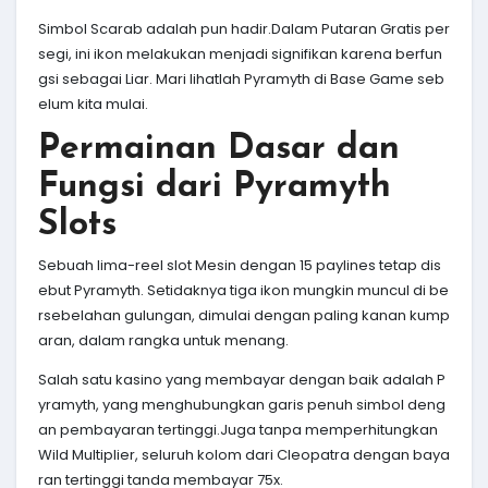
Simbol Scarab adalah pun hadir.Dalam Putaran Gratis per
segi, ini ikon melakukan menjadi signifikan karena berfun
gsi sebagai Liar. Mari lihatlah Pyramyth di Base Game seb
elum kita mulai.
Permainan Dasar dan
Fungsi dari Pyramyth
Slots
Sebuah lima-reel slot Mesin dengan 15 paylines tetap dis
ebut Pyramyth. Setidaknya tiga ikon mungkin muncul di be
rsebelahan gulungan, dimulai dengan paling kanan kump
aran, dalam rangka untuk menang.
Salah satu kasino yang membayar dengan baik adalah P
yramyth, yang menghubungkan garis penuh simbol deng
an pembayaran tertinggi.Juga tanpa memperhitungkan
Wild Multiplier, seluruh kolom dari Cleopatra dengan baya
ran tertinggi tanda membayar 75x.