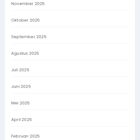
November 2025
Oktober 2025
September 2025
Agustus 2025
Juli 2025
Juni 2025
Mei 2025
April 2025
Februari 2025