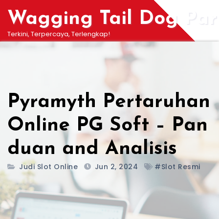
Skip
Wagging Tail Dog Par
to
content
Terkini, Terpercaya, Terlengkap!
Pyramyth Pertaruhan
Online PG Soft – Pan
duan and Analisis
Judi Slot Online
Jun 2, 2024
#slot Resmi