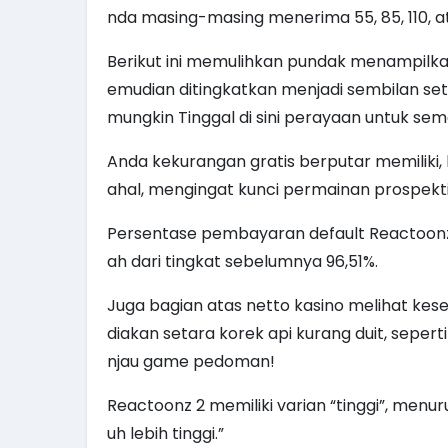
nda masing-masing menerima 55, 85, 110, ata
Berikut ini memulihkan pundak menampilka
emudian ditingkatkan menjadi sembilan se
mungkin Tinggal di sini perayaan untuk se
Anda kekurangan gratis berputar memiliki,
ahal, mengingat kunci permainan prospektif
Persentase pembayaran default Reactoonz
ah dari tingkat sebelumnya 96,51%.
Juga bagian atas netto kasino melihat 
diakan setara korek api kurang duit, seper
njau game pedoman!
Reactoonz 2 memiliki varian “tinggi”, menuru
uh lebih tinggi.”