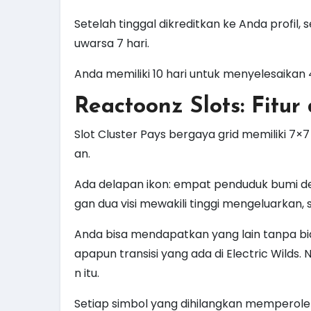
Setelah tinggal dikreditkan ke Anda profil
uwarsa 7 hari.
Anda memiliki 10 hari untuk menyelesaikan 
Reactoonz Slots: Fitu
Slot Cluster Pays bergaya grid memiliki 7×
an.
Ada delapan ikon: empat penduduk bumi 
gan dua visi mewakili tinggi mengeluarkan
Anda bisa mendapatkan yang lain tanpa b
apapun transisi yang ada di Electric Wilds
n itu.
Setiap simbol yang dihilangkan memperoleh p