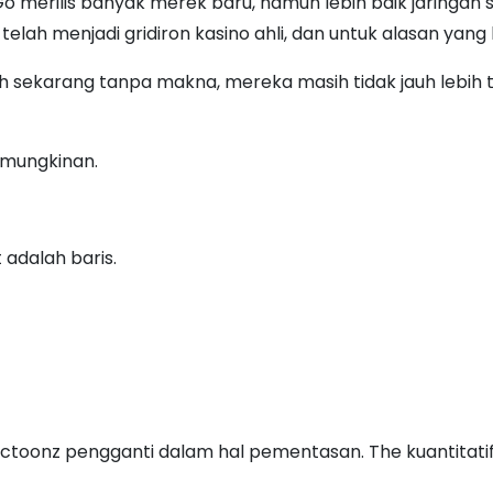
o merilis banyak merek baru, namun lebih baik jaringan sl
elah menjadi gridiron kasino ahli, dan untuk alasan yang 
h sekarang tanpa makna, mereka masih tidak jauh lebih t
emungkinan.
adalah baris.
actoonz pengganti dalam hal pementasan. The kuantitatif 