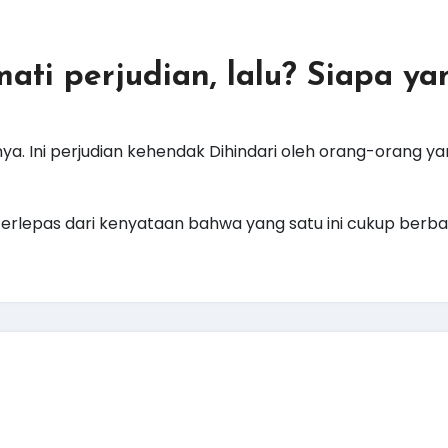
ti perjudian, lalu? Siapa ya
Ini perjudian kehendak Dihindari oleh orang-orang yan
, terlepas dari kenyataan bahwa yang satu ini cukup berb