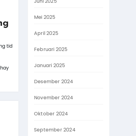
Juni 2025
Mei 2025
ng
April 2025
g tid
Februari 2025
Januari 2025
ahay
Desember 2024
November 2024
Oktober 2024
September 2024