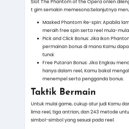
Slot The Phantom of the Opera onlen di
t gim semakin memesona.Selanjutnya merup
Masked Phantom Re-spin: Apabila la
meraih free spin serta reel mula-mula
Pick and Click Bonus: Jika ikon Phan
permainan bonus di mana Kamu dapat
tunai.
Free Putaran Bonus: Jika Engkau mend
hanya dalam reel, Kamu bakal mengalah
menempel serta pengganda bonus.
Taktik Bermain
Untuk mulai game, cukup atur judi Kamu dan
lima reel, tiga antrian, dan 243 metode u
simbol-simbol yang sesuai pada reel.