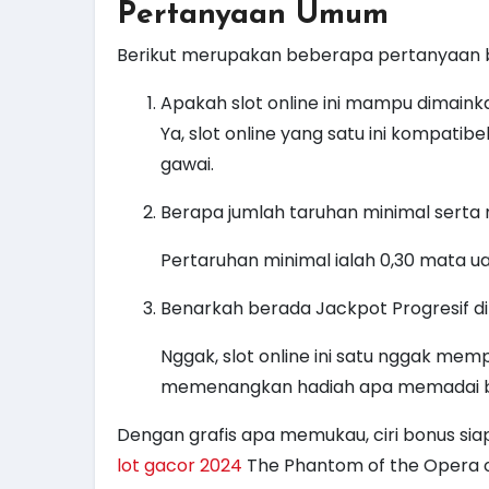
Pertanyaan Umum
Berikut merupakan beberapa pertanyaan bi
Apakah slot online ini mampu dimaink
Ya, slot online yang satu ini kompati
gawai.
Berapa jumlah taruhan minimal serta
Pertaruhan minimal ialah 0,30 mata ua
Benarkah berada Jackpot Progresif di s
Nggak, slot online ini satu nggak mem
memenangkan hadiah apa memadai b
Dengan grafis apa memukau, ciri bonus s
lot gacor 2024
The Phantom of the Opera on