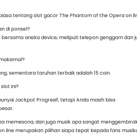
asa tentang slot gacor The Phantom of the Opera on li
an di ponsel?
bel bersama aneka device, meliputi telepon genggam dan j
 maksimal?
ng, sementara taruhan terbaik adalah 15 coin.
lot ini?
punyai Jackpot Progresif, tetapi Anda masih bisa
esar.
iapa memesona, dan juga musik apa sangat menggembira
 line merupakan pilihan siapa tepat kepada fans musika