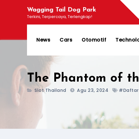
Skip
Wagging Tail Dog Park
to
Terkini, Terpercaya, Terlengkap!
content
News
Cars
Otomotif
Technol
The Phantom of th
Slot Thailand
Agu 23, 2024
#Daftar 