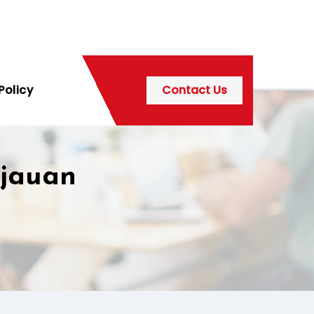
Policy
Contact Us
njauan