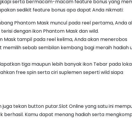
lengkapi serta bermacam-macam feature bonus yang me
akan sedikit feature bonus apa dapat Anda nikmati:
mbang Phantom Mask muncul pada reel pertama, Anda a
 terisi dengan ikon Phantom Mask dan wild.
tom Mask tampil pada reel kelima, Anda akan menerobos
 memilih sebab sembilan kembang bagi meraih hadiah 
apatkan tiga maupun lebih banyak ikon Tebar pada loka
kan free spin serta ciri suplemen seperti wild siapa
 juga tekan button putar.Slot Online yang satu ini memp
ntuk berhasil. Kamu dapat menang hadiah serta mengkomp