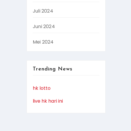
Juli 2024
Juni 2024
Mei 2024
Trending News
hk lotto
live hk hari ini