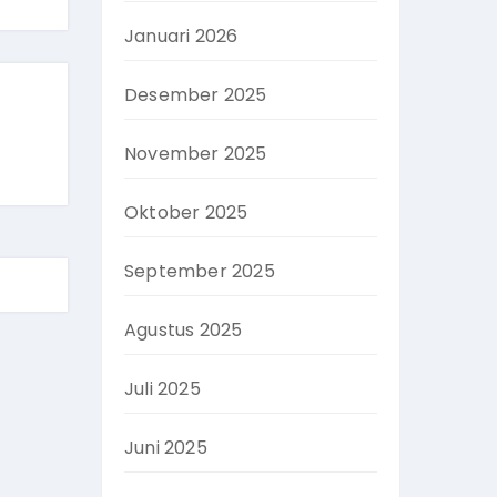
Januari 2026
Desember 2025
November 2025
Oktober 2025
September 2025
Agustus 2025
Juli 2025
Juni 2025