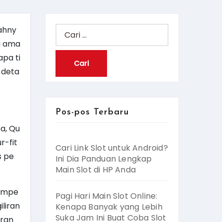
ahny
Cari
pa ama
untuk:
apa ti
h deta
Pos-pos Terbaru
a, Qu
r-fit
Cari Link Slot untuk Android?
s pe
Ini Dia Panduan Lengkap
Main Slot di HP Anda
mempe
Pagi Hari Main Slot Online:
liran
Kenapa Banyak yang Lebih
Suka Jam Ini Buat Coba Slot
aran