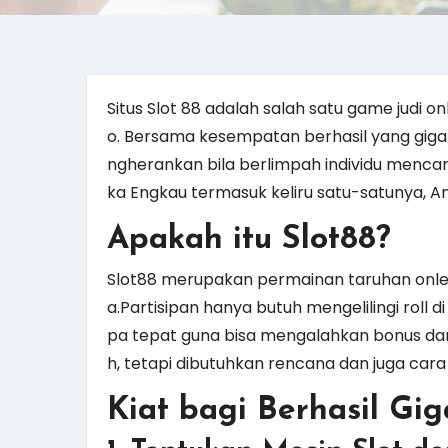
Situs Slot 88 adalah salah satu game judi 
o. Bersama kesempatan berhasil yang gig
ngherankan bila berlimpah individu mencari 
ka Engkau termasuk keliru satu-satunya, A
Apakah itu Slot88?
Slot88 merupakan permainan taruhan onle
a.Partisipan hanya butuh mengelilingi roll
pa tepat guna bisa mengalahkan bonus dan
h, tetapi dibutuhkan rencana dan juga ca
Kiat bagi Berhasil Gig