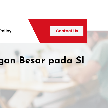
Policy
Contact Us
gan Besar pada Sl