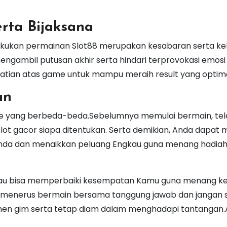
erta Bijaksana
lakukan permainan Slot88 merupakan kesabaran serta ke
ngambil putusan akhir serta hindari terprovokasi emosi
hatian atas game untuk mampu meraih result yang optima
an
me yang berbeda-beda.Sebelumnya memulai bermain, tel
slot gacor siapa ditentukan. Serta demikian, Anda dapat
da dan menaikkan peluang Engkau guna menang hadiah
gkau bisa memperbaiki kesempatan Kamu guna menang k
rus-menerus bermain bersama tanggung jawab dan jangan 
 momen gim serta tetap diam dalam menghadapi tantangan