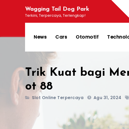
Skip
Wagging Tail Dog Park
to
Terkini, Terpercaya, Terlengkap!
content
News
Cars
Otomotif
Technol
Trik Kuat bagi M
ot 88
Slot Online Terpercaya
Agu 31, 2024