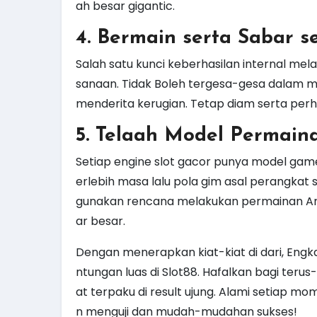
ah besar gigantic.
4. Bermain serta Sabar s
Salah satu kunci keberhasilan internal me
sanaan. Tidak Boleh tergesa-gesa dalam me
menderita kerugian. Tetap diam serta per
5. Telaah Model Permain
Setiap engine slot gacor punya model ga
erlebih masa lalu pola gim asal perangkat 
gunakan rencana melakukan permainan An
ar besar.
Dengan menerapkan kiat-kiat di dari, En
ntungan luas di Slot88. Hafalkan bagi te
at terpaku di result ujung. Alami setiap
n menguji dan mudah-mudahan sukses!