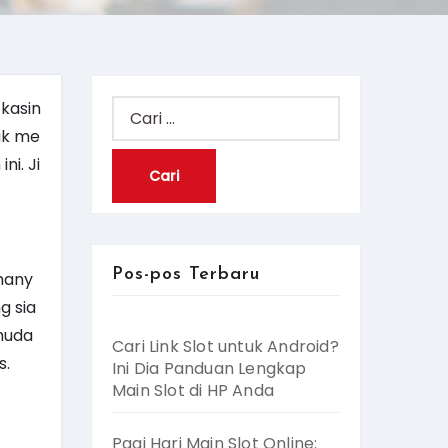
 kasin
Cari
ak me
untuk:
ni. Ji
Pos-pos Terbaru
many
g sia
muda
Cari Link Slot untuk Android?
s.
Ini Dia Panduan Lengkap
Main Slot di HP Anda
Pagi Hari Main Slot Online: