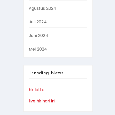
Agustus 2024
Juli 2024
Juni 2024
Mei 2024
Trending News
hk lotto
live hk hari ini