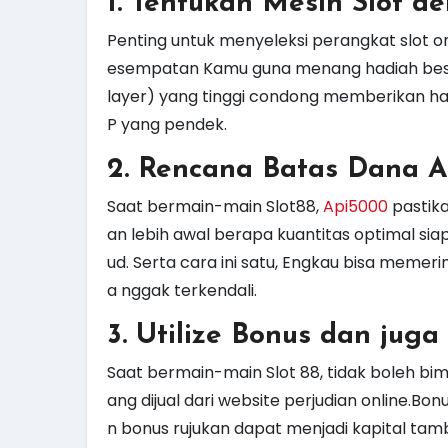
1. Tentukan Mesin Slot d
Penting untuk menyeleksi perangkat slot 
esempatan Kamu guna menang hadiah besar 
layer) yang tinggi condong memberikan has
P yang pendek.
2. Rencana Batas Dana 
Saat bermain-main Slot88,
Api5000
pastik
an lebih awal berapa kuantitas optimal si
ud. Serta cara ini satu, Engkau bisa mem
a nggak terkendali.
3. Utilize Bonus dan juga
Saat bermain-main Slot 88, tidak boleh b
ang dijual dari website perjudian online.B
n bonus rujukan dapat menjadi kapital t