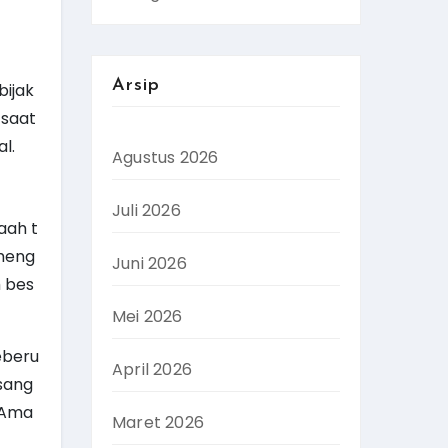
Arsip
bijak
 saat
l.
Agustus 2026
Juli 2026
aah t
 meng
Juni 2026
 bes
Mei 2026
eberu
April 2026
sang
.Ama
Maret 2026