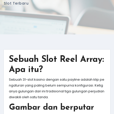
Slot Terbaru
Sebuah Slot Reel Array:
Apa itu?
Sebuah 31-slot kasino dengan satu payline adalah klip pe
ngaturan yang paling belum sempurna konfigurasi. Ketig
anya gulungan dari ini tradisional tiga gulungan perjudian
diwakili oleh satu tanda.
Gambar dan berputar