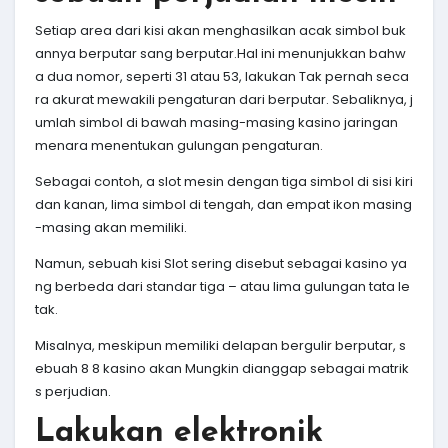
Setiap area dari kisi akan menghasilkan acak simbol buk
annya berputar sang berputar.Hal ini menunjukkan bahw
a dua nomor, seperti 31 atau 53, lakukan Tak pernah seca
ra akurat mewakili pengaturan dari berputar. Sebaliknya, j
umlah simbol di bawah masing-masing kasino jaringan
menara menentukan gulungan pengaturan.
Sebagai contoh, a slot mesin dengan tiga simbol di sisi kiri
dan kanan, lima simbol di tengah, dan empat ikon masing
-masing akan memiliki.
Namun, sebuah kisi Slot sering disebut sebagai kasino ya
ng berbeda dari standar tiga – atau lima gulungan tata le
tak.
Misalnya, meskipun memiliki delapan bergulir berputar, s
ebuah 8 8 kasino akan Mungkin dianggap sebagai matrik
s perjudian.
Lakukan elektronik