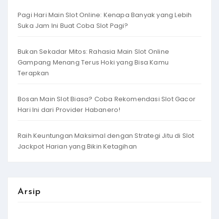
Pagi Hari Main Slot Online: Kenapa Banyak yang Lebih
Suka Jam Ini Buat Coba Slot Pagi?
Bukan Sekadar Mitos: Rahasia Main Slot Online
Gampang Menang Terus Hoki yang Bisa Kamu
Terapkan
Bosan Main Slot Biasa? Coba Rekomendasi Slot Gacor
Hari Ini dari Provider Habanero!
Raih Keuntungan Maksimal dengan Strategi Jitu di Slot
Jackpot Harian yang Bikin Ketagihan
Arsip