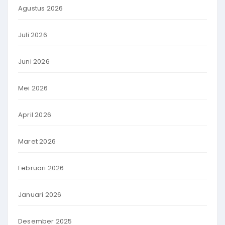
Agustus 2026
Juli 2026
Juni 2026
Mei 2026
April 2026
Maret 2026
Februari 2026
Januari 2026
Desember 2025