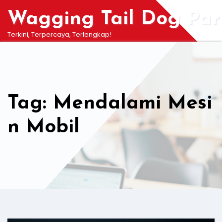
Skip
Wagging Tail Dog Par
to
content
Terkini, Terpercaya, Terlengkap!
Tag: Mendalami Mesi
n Mobil